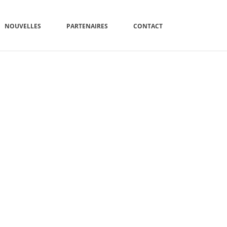
NOUVELLES
PARTENAIRES
CONTACT
ACCUEIL
»
ACCUEIL
»
HERO-FALLBACK