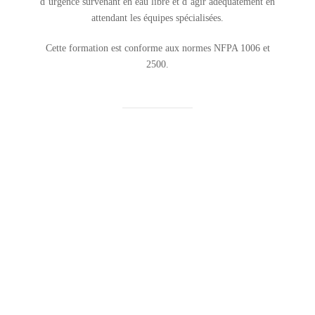
d’urgence survenant en eau libre et d’agir adéquatement en
attendant les équipes spécialisées.
Cette formation est conforme aux normes NFPA 1006 et
2500.