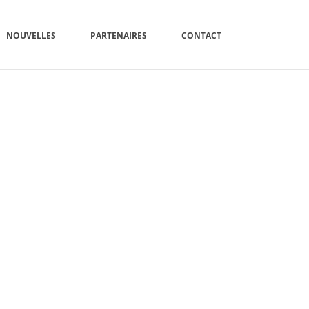
NOUVELLES
PARTENAIRES
CONTACT
ACCUEIL
»
ACCUEIL
»
HOME-CONSULTATION