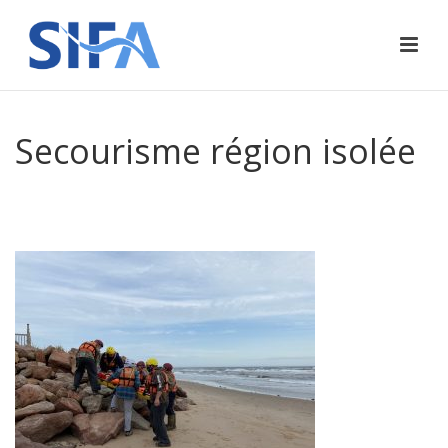
Secourisme région isolée
ACCUEIL
»
SECOURISME EN RÉGIONS ISOLÉES (20 H OU 40 H)
»
SECOURISME RÉGION ISOLÉE