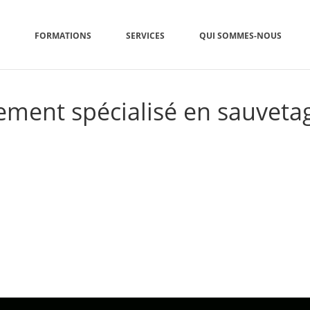
FORMATIONS
SERVICES
QUI SOMMES-NOUS
ement spécialisé en sauveta
VICES
»
DISTRIBUTION D’ÉQUIPEMENTS SPÉCIALISÉS
»
DISTRIBUTION D’ÉQU