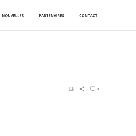
NOUVELLES
PARTENAIRES
CONTACT
ACCUEIL
»
MARIO LEBLANC
0