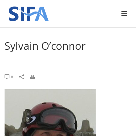
Sylvain O’connor
ACCUEIL
»
SYLVAIN O’CONNOR
0