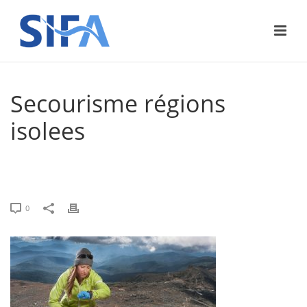
Secourisme régions
isolees
ACCUEIL
»
NOUVELLE OFFRE DE FORMATION CHEZ SIFA : SIRIUS
SECOURISME EN RÉGIONS ISOLÉES
»
SECOURISME RÉGIONS ISOLEES
0