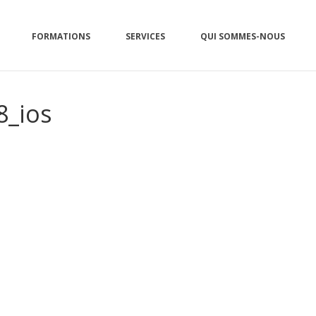
FORMATIONS
SERVICES
QUI SOMMES-NOUS
8_ios
ACCUEIL
»
UNE SAISON DE SAUVETAGE EN EAU VIVE