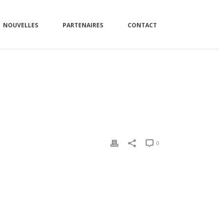
NOUVELLES
PARTENAIRES
CONTACT
 PRODUCTIVE POUR SIFA
»
20210508_160244528_IOS
0