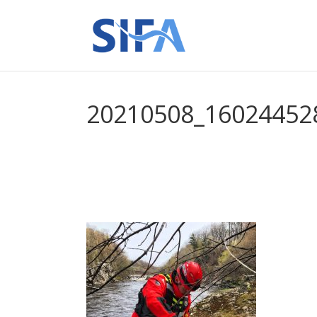
20210508_16024452